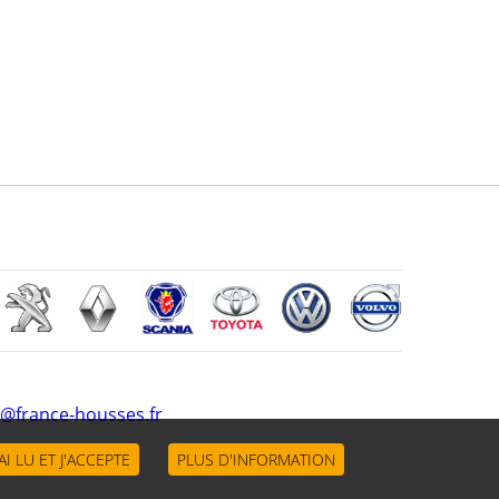
@france-housses.fr
'AI LU ET J'ACCEPTE
PLUS D'INFORMATION