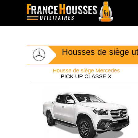
Aller
au
contenu
principal
Housses de siège uti
Housse de siège Mercedes
PICK UP CLASSE X