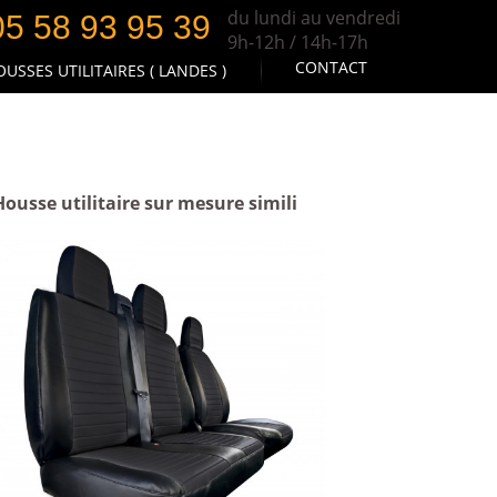
du lundi au vendredi
05 58 93 95 39
9h-12h / 14h-17h
CONTACT
USSES UTILITAIRES ( LANDES )
Housse utilitaire sur mesure simili