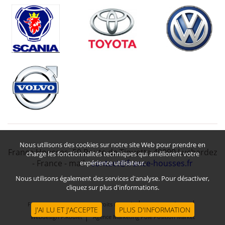
Nous utilisons des cookies sur notre site Web pour prendre en
France Housses, 50 Route de Tiquette 40090 Lucbardez
charge les fonctionnalités techniques qui améliorent votre
- France -
mail :
contact@france-housses.fr
expérience utilisateur.
Nous utilisons également des services d'analyse. Pour désactiver,
cliquez sur plus d'informations.
Menu
France Housses, 2021 tous droits réservés
Mentions légales
J'AI LU ET J'ACCEPTE
PLUS D'INFORMATION
Webdesign F.Roulet
Agence Marketing Pole Position Market