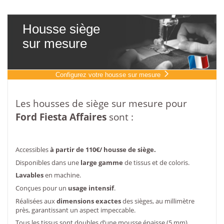
Housse siège
sur mesure
Configurez votre housse sur mesure
Les housses de siège sur mesure pour
Ford
Fiesta Affaires
sont :
Accessibles
à partir de 110€/ housse de siège.
Disponibles dans une
large gamme
de tissus et de coloris.
Lavables
en machine.
Conçues pour un
usage intensif
.
Réalisées aux
dimensions exactes
des sièges, au millimètre
près, garantissant un aspect impeccable.
Tous les tissus sont doubles d’une mousse épaisse,(5 mm)